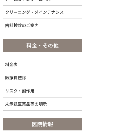
コ
ナ
五反田で歯医者・歯科なら女性医師・女性院長の当院へ
ン
ビ
クリーニング・メインテナンス
テ
ゲ
ン
ー
歯科検診のご案内
ツ
シ
に
ョ
料金・その他
移
ン
動
に
ドクター紹
移
ホーム
初めての方
料金表
介
動
HOME
FIRST
DOCTOR
医療費控除
リスク・副作用
未承認医薬品等の明示
医院情報